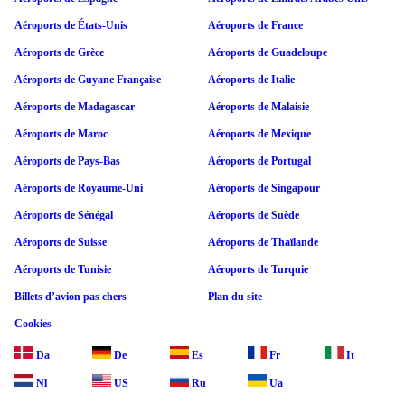
Aéroports de États-Unis
Aéroports de France
Aéroports de Grèce
Aéroports de Guadeloupe
Aéroports de Guyane Française
Aéroports de Italie
Aéroports de Madagascar
Aéroports de Malaisie
Aéroports de Maroc
Aéroports de Mexique
Aéroports de Pays-Bas
Aéroports de Portugal
Aéroports de Royaume-Uni
Aéroports de Singapour
Aéroports de Sénégal
Aéroports de Suède
Aéroports de Suisse
Aéroports de Thaïlande
Aéroports de Tunisie
Aéroports de Turquie
Billets d’avion pas chers
Plan du site
Cookies
Da
De
Es
Fr
It
Nl
US
Ru
Ua