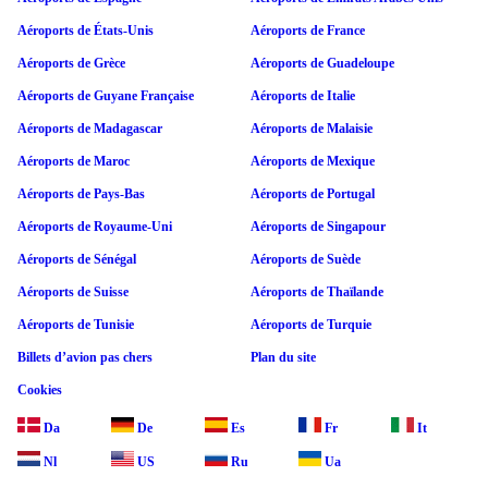
Aéroports de États-Unis
Aéroports de France
Aéroports de Grèce
Aéroports de Guadeloupe
Aéroports de Guyane Française
Aéroports de Italie
Aéroports de Madagascar
Aéroports de Malaisie
Aéroports de Maroc
Aéroports de Mexique
Aéroports de Pays-Bas
Aéroports de Portugal
Aéroports de Royaume-Uni
Aéroports de Singapour
Aéroports de Sénégal
Aéroports de Suède
Aéroports de Suisse
Aéroports de Thaïlande
Aéroports de Tunisie
Aéroports de Turquie
Billets d’avion pas chers
Plan du site
Cookies
Da
De
Es
Fr
It
Nl
US
Ru
Ua