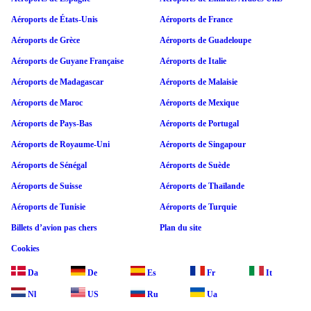
Aéroports de États-Unis
Aéroports de France
Aéroports de Grèce
Aéroports de Guadeloupe
Aéroports de Guyane Française
Aéroports de Italie
Aéroports de Madagascar
Aéroports de Malaisie
Aéroports de Maroc
Aéroports de Mexique
Aéroports de Pays-Bas
Aéroports de Portugal
Aéroports de Royaume-Uni
Aéroports de Singapour
Aéroports de Sénégal
Aéroports de Suède
Aéroports de Suisse
Aéroports de Thaïlande
Aéroports de Tunisie
Aéroports de Turquie
Billets d’avion pas chers
Plan du site
Cookies
Da
De
Es
Fr
It
Nl
US
Ru
Ua