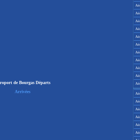
Aé
Aé
Aé
Aé
Aé
Aé
Aé
Aé
Aé
Aér
roport de Bourgas Départs
Aé
Arrivées
Aé
Aé
Aé
Aé
Aé
Aé