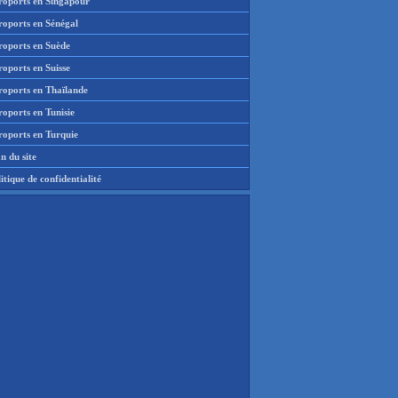
roports en Singapour
roports en Sénégal
roports en Suède
oports en Suisse
roports en Thaïlande
oports en Tunisie
roports en Turquie
n du site
itique de confidentialité