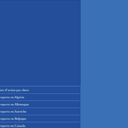
lets d’avion pas chers
oports en Algérie
roports en Allemagne
roports en Autriche
roports en Belgique
roports en Canada