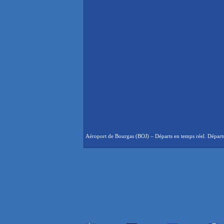
Aéroport de Bourgas (BOJ) – Départs en temps réel. Départs 