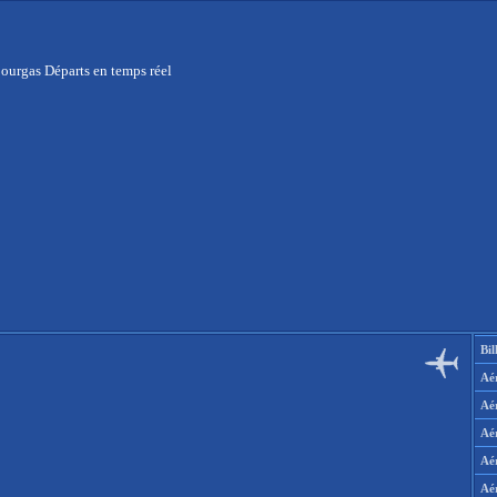
ourgas Départs en temps réel
Bil
Aér
Aé
Aé
Aé
Aé