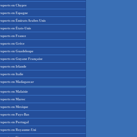
roports en Chypre
roports en Espagne
roports en Émirats Arabes Unis
roports en États-Unis
roports en France
roports en Grèce
roports en Guadeloupe
roports en Guyane Française
roports en Irlande
oports en Italie
roports en Madagascar
roports en Malaisie
roports en Maroc
roports en Mexique
roports en Pays-Bas
roports en Portugal
roports en Royaume-Uni