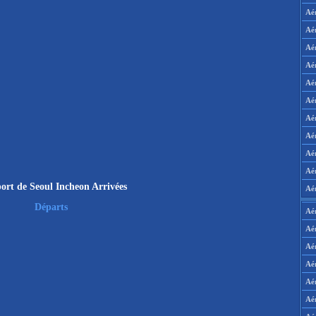
Aé
Aé
Aé
Aé
Aé
Aé
Aé
Aé
Aé
Aér
ort de Seoul Incheon Arrivées
Aé
Départs
Aé
Aé
Aé
Aé
Aé
Aé