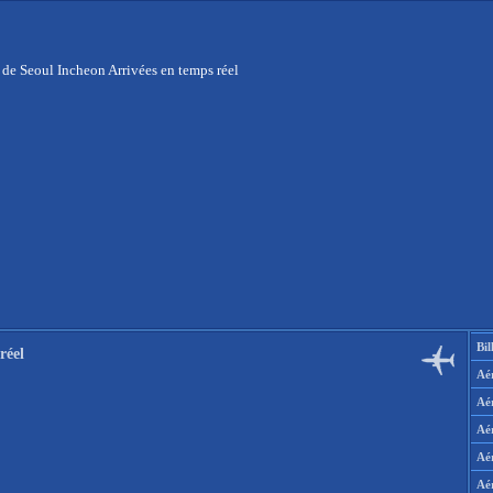
 de Seoul Incheon Arrivées en temps réel
Bil
réel
Aér
Aé
Aé
Aé
Aé