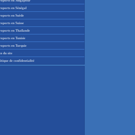
roports en Singapour
roports en Sénégal
roports en Suède
oports en Suisse
roports en Thaïlande
oports en Tunisie
roports en Turquie
n du site
itique de confidentialité