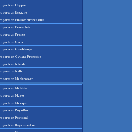
roports en Chypre
roports en Espagne
roports en Émirats Arabes Unis
roports en États-Unis
roports en France
roports en Grèce
roports en Guadeloupe
roports en Guyane Française
roports en Irlande
oports en Italie
roports en Madagascar
roports en Malaisie
roports en Maroc
roports en Mexique
roports en Pays-Bas
roports en Portugal
roports en Royaume-Uni