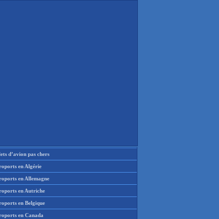
lets d’avion pas chers
oports en Algérie
roports en Allemagne
roports en Autriche
roports en Belgique
roports en Canada