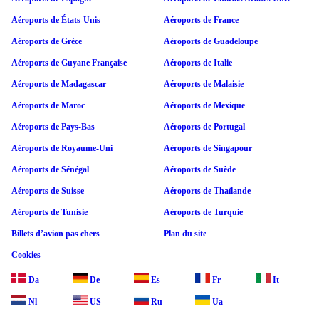
Aéroports de États-Unis
Aéroports de France
Aéroports de Grèce
Aéroports de Guadeloupe
Aéroports de Guyane Française
Aéroports de Italie
Aéroports de Madagascar
Aéroports de Malaisie
Aéroports de Maroc
Aéroports de Mexique
Aéroports de Pays-Bas
Aéroports de Portugal
Aéroports de Royaume-Uni
Aéroports de Singapour
Aéroports de Sénégal
Aéroports de Suède
Aéroports de Suisse
Aéroports de Thaïlande
Aéroports de Tunisie
Aéroports de Turquie
Billets d’avion pas chers
Plan du site
Cookies
Da
De
Es
Fr
It
Nl
US
Ru
Ua