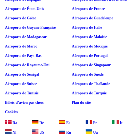
Aéroports de États-Unis
Aéroports de France
Aéroports de Grèce
Aéroports de Guadeloupe
Aéroports de Guyane Française
Aéroports de Italie
Aéroports de Madagascar
Aéroports de Malaisie
Aéroports de Maroc
Aéroports de Mexique
Aéroports de Pays-Bas
Aéroports de Portugal
Aéroports de Royaume-Uni
Aéroports de Singapour
Aéroports de Sénégal
Aéroports de Suède
Aéroports de Suisse
Aéroports de Thaïlande
Aéroports de Tunisie
Aéroports de Turquie
Billets d’avion pas chers
Plan du site
Cookies
Da
De
Es
Fr
It
Nl
US
Ru
Ua