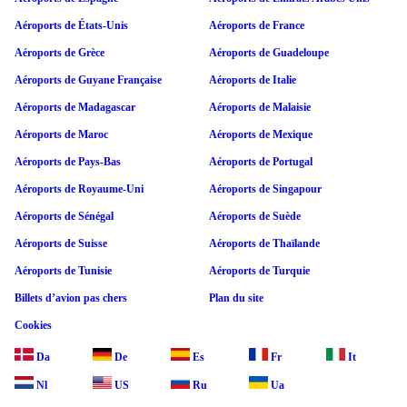
Aéroports de États-Unis
Aéroports de France
Aéroports de Grèce
Aéroports de Guadeloupe
Aéroports de Guyane Française
Aéroports de Italie
Aéroports de Madagascar
Aéroports de Malaisie
Aéroports de Maroc
Aéroports de Mexique
Aéroports de Pays-Bas
Aéroports de Portugal
Aéroports de Royaume-Uni
Aéroports de Singapour
Aéroports de Sénégal
Aéroports de Suède
Aéroports de Suisse
Aéroports de Thaïlande
Aéroports de Tunisie
Aéroports de Turquie
Billets d’avion pas chers
Plan du site
Cookies
Da
De
Es
Fr
It
Nl
US
Ru
Ua