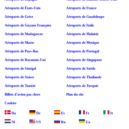
Aéroports de États-Unis
Aéroports de France
Aéroports de Grèce
Aéroports de Guadeloupe
Aéroports de Guyane Française
Aéroports de Italie
Aéroports de Madagascar
Aéroports de Malaisie
Aéroports de Maroc
Aéroports de Mexique
Aéroports de Pays-Bas
Aéroports de Portugal
Aéroports de Royaume-Uni
Aéroports de Singapour
Aéroports de Sénégal
Aéroports de Suède
Aéroports de Suisse
Aéroports de Thaïlande
Aéroports de Tunisie
Aéroports de Turquie
Billets d’avion pas chers
Plan du site
Cookies
Da
De
Es
Fr
It
Nl
US
Ru
Ua