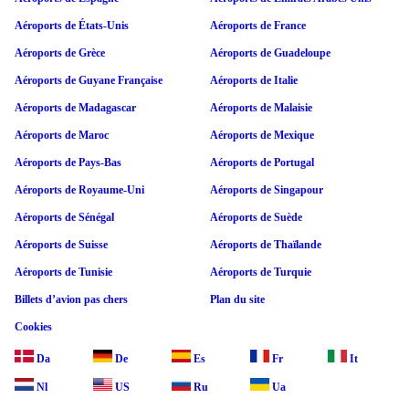
Aéroports de États-Unis
Aéroports de France
Aéroports de Grèce
Aéroports de Guadeloupe
Aéroports de Guyane Française
Aéroports de Italie
Aéroports de Madagascar
Aéroports de Malaisie
Aéroports de Maroc
Aéroports de Mexique
Aéroports de Pays-Bas
Aéroports de Portugal
Aéroports de Royaume-Uni
Aéroports de Singapour
Aéroports de Sénégal
Aéroports de Suède
Aéroports de Suisse
Aéroports de Thaïlande
Aéroports de Tunisie
Aéroports de Turquie
Billets d’avion pas chers
Plan du site
Cookies
Da
De
Es
Fr
It
Nl
US
Ru
Ua