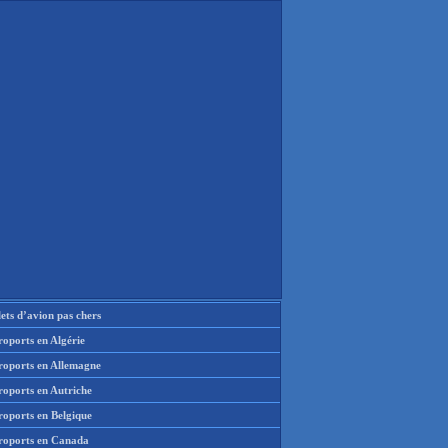
lets d’avion pas chers
oports en Algérie
roports en Allemagne
roports en Autriche
roports en Belgique
roports en Canada