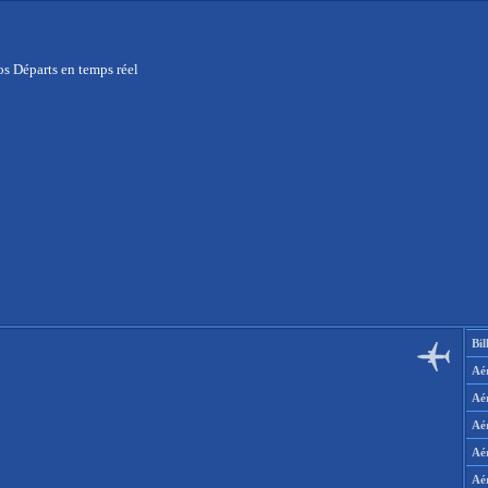
s Départs en temps réel
Bil
Aér
Aé
Aé
Aé
Aé