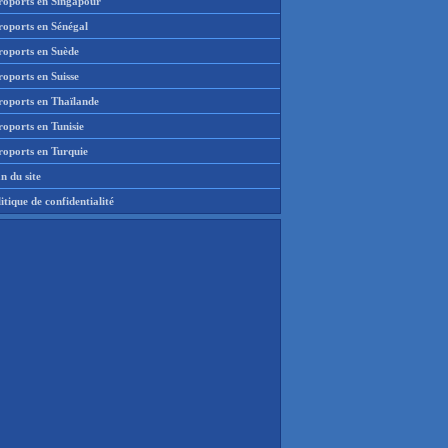
roports en Singapour
roports en Sénégal
roports en Suède
oports en Suisse
roports en Thaïlande
oports en Tunisie
roports en Turquie
n du site
itique de confidentialité