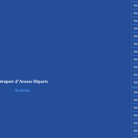
Aé
Aé
Aé
Aé
Aé
Aé
Aé
Aé
Aé
Aér
éroport d’Araxos Départs
Aé
Arrivées
Aé
Aé
Aé
Aé
Aé
Aé