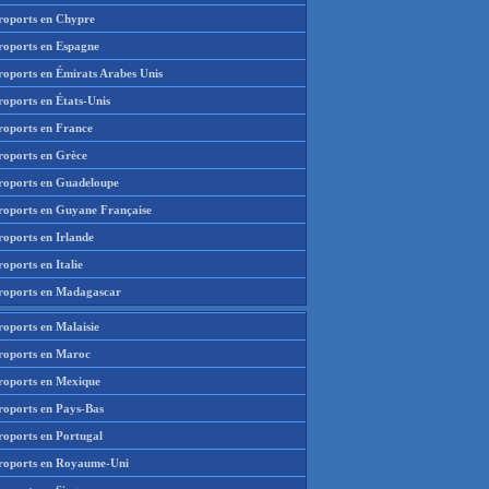
roports en Chypre
roports en Espagne
roports en Émirats Arabes Unis
roports en États-Unis
roports en France
roports en Grèce
roports en Guadeloupe
roports en Guyane Française
roports en Irlande
oports en Italie
roports en Madagascar
roports en Malaisie
roports en Maroc
roports en Mexique
roports en Pays-Bas
roports en Portugal
roports en Royaume-Uni