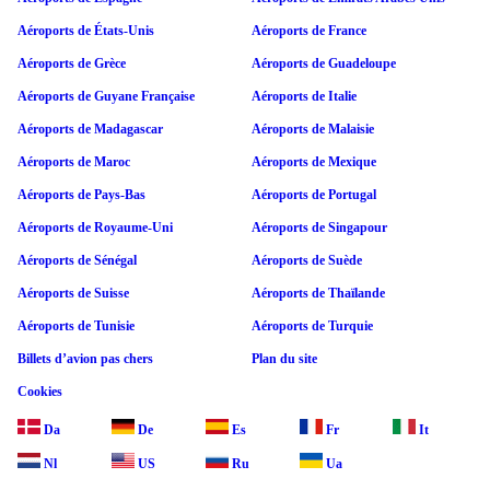
Aéroports de États-Unis
Aéroports de France
Aéroports de Grèce
Aéroports de Guadeloupe
Aéroports de Guyane Française
Aéroports de Italie
Aéroports de Madagascar
Aéroports de Malaisie
Aéroports de Maroc
Aéroports de Mexique
Aéroports de Pays-Bas
Aéroports de Portugal
Aéroports de Royaume-Uni
Aéroports de Singapour
Aéroports de Sénégal
Aéroports de Suède
Aéroports de Suisse
Aéroports de Thaïlande
Aéroports de Tunisie
Aéroports de Turquie
Billets d’avion pas chers
Plan du site
Cookies
Da
De
Es
Fr
It
Nl
US
Ru
Ua