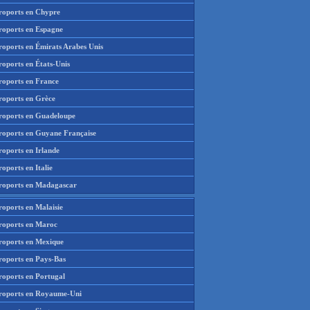
roports en Chypre
roports en Espagne
roports en Émirats Arabes Unis
roports en États-Unis
roports en France
roports en Grèce
roports en Guadeloupe
roports en Guyane Française
roports en Irlande
oports en Italie
roports en Madagascar
roports en Malaisie
roports en Maroc
roports en Mexique
roports en Pays-Bas
roports en Portugal
roports en Royaume-Uni