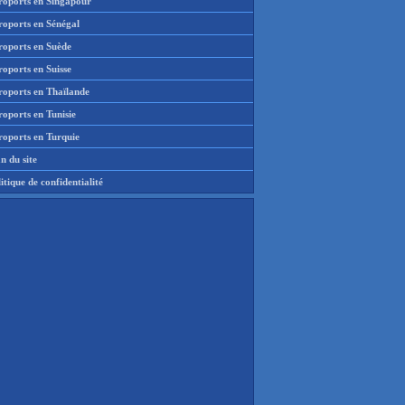
roports en Singapour
roports en Sénégal
roports en Suède
oports en Suisse
roports en Thaïlande
oports en Tunisie
roports en Turquie
n du site
itique de confidentialité