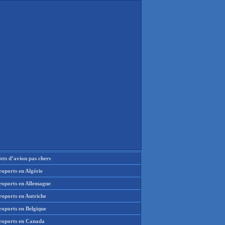
lets d’avion pas chers
oports en Algérie
roports en Allemagne
roports en Autriche
roports en Belgique
roports en Canada