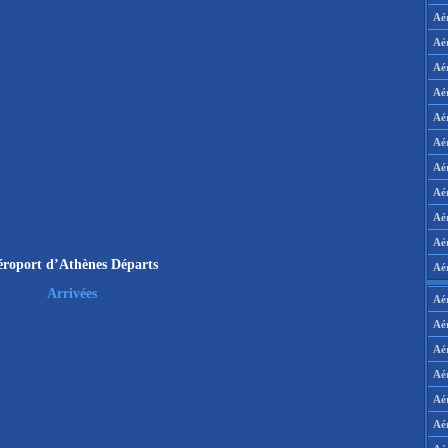
Aé
Aé
Aé
Aé
Aé
Aé
Aé
Aé
Aé
Aér
roport d’Athènes Départs
Aé
Arrivées
Aé
Aé
Aé
Aé
Aé
Aé