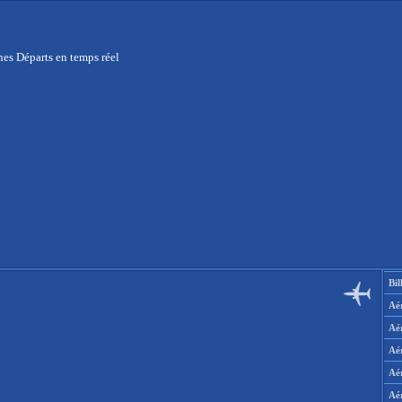
es Départs en temps réel
Bil
Aér
Aé
Aé
Aé
Aé