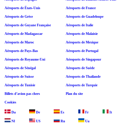
Aéroports de États-Unis
Aéroports de France
Aéroports de Grèce
Aéroports de Guadeloupe
Aéroports de Guyane Française
Aéroports de Italie
Aéroports de Madagascar
Aéroports de Malaisie
Aéroports de Maroc
Aéroports de Mexique
Aéroports de Pays-Bas
Aéroports de Portugal
Aéroports de Royaume-Uni
Aéroports de Singapour
Aéroports de Sénégal
Aéroports de Suède
Aéroports de Suisse
Aéroports de Thaïlande
Aéroports de Tunisie
Aéroports de Turquie
Billets d’avion pas chers
Plan du site
Cookies
Da
De
Es
Fr
It
Nl
US
Ru
Ua