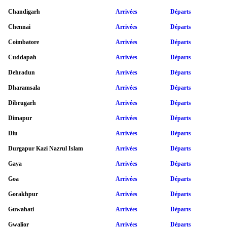
Chandigarh
Arrivées
Départs
Chennai
Arrivées
Départs
Coimbatore
Arrivées
Départs
Cuddapah
Arrivées
Départs
Dehradun
Arrivées
Départs
Dharamsala
Arrivées
Départs
Dibrugarh
Arrivées
Départs
Dimapur
Arrivées
Départs
Diu
Arrivées
Départs
Durgapur Kazi Nazrul Islam
Arrivées
Départs
Gaya
Arrivées
Départs
Goa
Arrivées
Départs
Gorakhpur
Arrivées
Départs
Guwahati
Arrivées
Départs
Gwalior
Arrivées
Départs