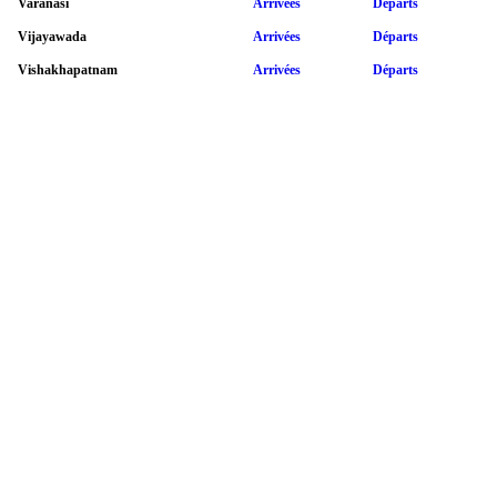
Varanasi
Arrivées
Départs
Vijayawada
Arrivées
Départs
Vishakhapatnam
Arrivées
Départs