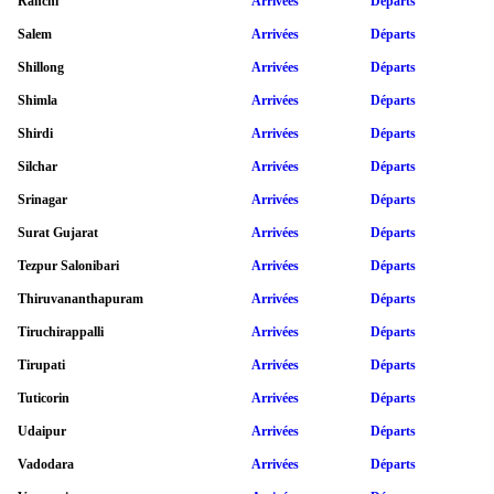
Ranchi
Arrivées
Départs
Salem
Arrivées
Départs
Shillong
Arrivées
Départs
Shimla
Arrivées
Départs
Shirdi
Arrivées
Départs
Silchar
Arrivées
Départs
Srinagar
Arrivées
Départs
Surat Gujarat
Arrivées
Départs
Tezpur Salonibari
Arrivées
Départs
Thiruvananthapuram
Arrivées
Départs
Tiruchirappalli
Arrivées
Départs
Tirupati
Arrivées
Départs
Tuticorin
Arrivées
Départs
Udaipur
Arrivées
Départs
Vadodara
Arrivées
Départs