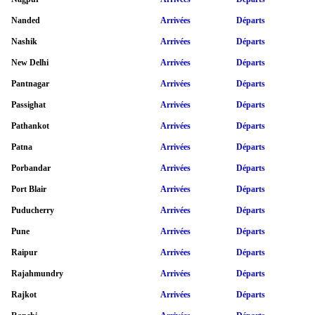
Nanded
Arrivées
Départs
Nashik
Arrivées
Départs
New Delhi
Arrivées
Départs
Pantnagar
Arrivées
Départs
Passighat
Arrivées
Départs
Pathankot
Arrivées
Départs
Patna
Arrivées
Départs
Porbandar
Arrivées
Départs
Port Blair
Arrivées
Départs
Puducherry
Arrivées
Départs
Pune
Arrivées
Départs
Raipur
Arrivées
Départs
Rajahmundry
Arrivées
Départs
Rajkot
Arrivées
Départs