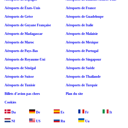
Aéroports de États-Unis
Aéroports de France
Aéroports de Grèce
Aéroports de Guadeloupe
Aéroports de Guyane Française
Aéroports de Italie
Aéroports de Madagascar
Aéroports de Malaisie
Aéroports de Maroc
Aéroports de Mexique
Aéroports de Pays-Bas
Aéroports de Portugal
Aéroports de Royaume-Uni
Aéroports de Singapour
Aéroports de Sénégal
Aéroports de Suède
Aéroports de Suisse
Aéroports de Thaïlande
Aéroports de Tunisie
Aéroports de Turquie
Billets d’avion pas chers
Plan du site
Cookies
Da
De
Es
Fr
It
Nl
US
Ru
Ua