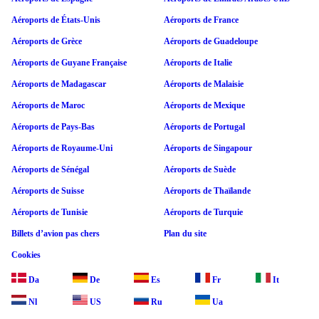
Aéroports de États-Unis
Aéroports de France
Aéroports de Grèce
Aéroports de Guadeloupe
Aéroports de Guyane Française
Aéroports de Italie
Aéroports de Madagascar
Aéroports de Malaisie
Aéroports de Maroc
Aéroports de Mexique
Aéroports de Pays-Bas
Aéroports de Portugal
Aéroports de Royaume-Uni
Aéroports de Singapour
Aéroports de Sénégal
Aéroports de Suède
Aéroports de Suisse
Aéroports de Thaïlande
Aéroports de Tunisie
Aéroports de Turquie
Billets d’avion pas chers
Plan du site
Cookies
Da
De
Es
Fr
It
Nl
US
Ru
Ua