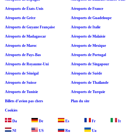
Aéroports de États-Unis
Aéroports de France
Aéroports de Grèce
Aéroports de Guadeloupe
Aéroports de Guyane Française
Aéroports de Italie
Aéroports de Madagascar
Aéroports de Malaisie
Aéroports de Maroc
Aéroports de Mexique
Aéroports de Pays-Bas
Aéroports de Portugal
Aéroports de Royaume-Uni
Aéroports de Singapour
Aéroports de Sénégal
Aéroports de Suède
Aéroports de Suisse
Aéroports de Thaïlande
Aéroports de Tunisie
Aéroports de Turquie
Billets d’avion pas chers
Plan du site
Cookies
Da
De
Es
Fr
It
Nl
US
Ru
Ua