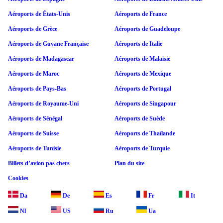
Aéroports de États-Unis
Aéroports de France
Aéroports de Grèce
Aéroports de Guadeloupe
Aéroports de Guyane Française
Aéroports de Italie
Aéroports de Madagascar
Aéroports de Malaisie
Aéroports de Maroc
Aéroports de Mexique
Aéroports de Pays-Bas
Aéroports de Portugal
Aéroports de Royaume-Uni
Aéroports de Singapour
Aéroports de Sénégal
Aéroports de Suède
Aéroports de Suisse
Aéroports de Thaïlande
Aéroports de Tunisie
Aéroports de Turquie
Billets d’avion pas chers
Plan du site
Cookies
Da
De
Es
Fr
It
Nl
US
Ru
Ua