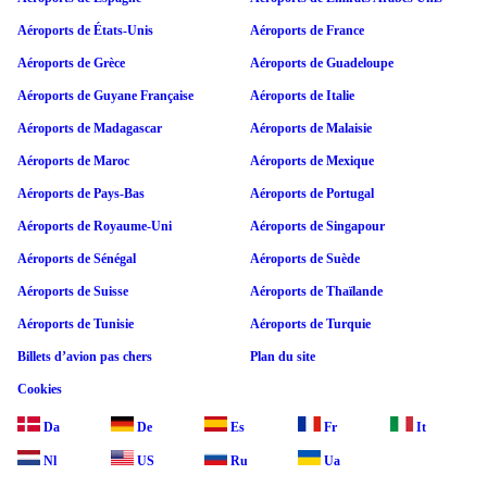
Aéroports de États-Unis
Aéroports de France
Aéroports de Grèce
Aéroports de Guadeloupe
Aéroports de Guyane Française
Aéroports de Italie
Aéroports de Madagascar
Aéroports de Malaisie
Aéroports de Maroc
Aéroports de Mexique
Aéroports de Pays-Bas
Aéroports de Portugal
Aéroports de Royaume-Uni
Aéroports de Singapour
Aéroports de Sénégal
Aéroports de Suède
Aéroports de Suisse
Aéroports de Thaïlande
Aéroports de Tunisie
Aéroports de Turquie
Billets d’avion pas chers
Plan du site
Cookies
Da
De
Es
Fr
It
Nl
US
Ru
Ua