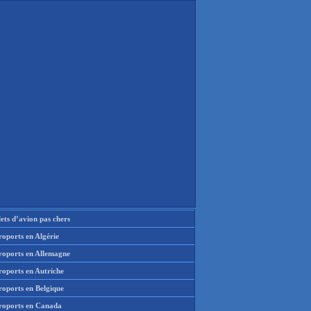
lets d’avion pas chers
oports en Algérie
roports en Allemagne
roports en Autriche
roports en Belgique
roports en Canada