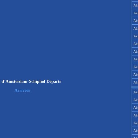
Aé
Aé
Aé
Aé
Aé
Aé
Aé
Aé
Aé
Aér
t d’Amsterdam-Schiphol Départs
Aé
Arrivées
Aé
Aé
Aé
Aé
Aé
Aé