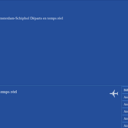
msterdam-Schiphol Départs en temps réel
Bil
emps réel
Aér
Aé
Aé
Aé
Aé