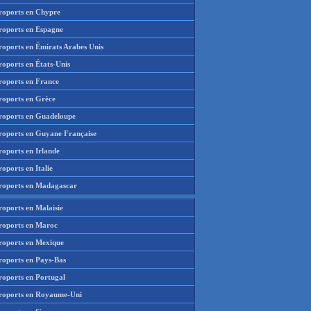
roports en Chypre
roports en Espagne
roports en Émirats Arabes Unis
roports en États-Unis
roports en France
roports en Grèce
roports en Guadeloupe
roports en Guyane Française
roports en Irlande
oports en Italie
roports en Madagascar
roports en Malaisie
roports en Maroc
roports en Mexique
roports en Pays-Bas
roports en Portugal
roports en Royaume-Uni