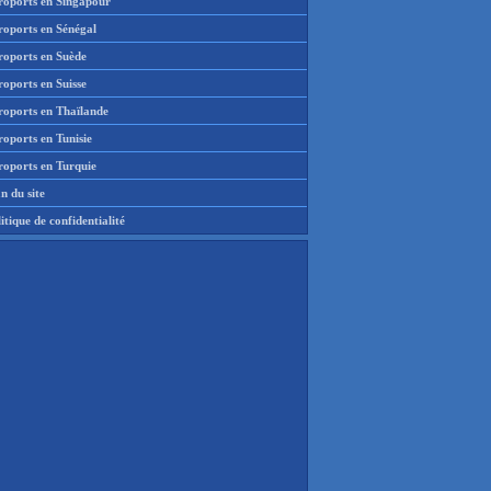
roports en Singapour
roports en Sénégal
roports en Suède
oports en Suisse
roports en Thaïlande
oports en Tunisie
roports en Turquie
n du site
itique de confidentialité