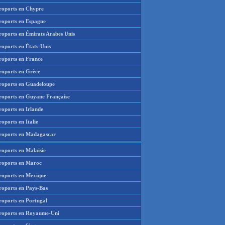
roports en Chypre
roports en Espagne
roports en Émirats Arabes Unis
roports en États-Unis
roports en France
roports en Grèce
roports en Guadeloupe
roports en Guyane Française
roports en Irlande
oports en Italie
roports en Madagascar
roports en Malaisie
roports en Maroc
roports en Mexique
roports en Pays-Bas
roports en Portugal
roports en Royaume-Uni