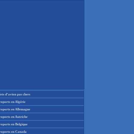
lets d’avion pas chers
oports en Algérie
roports en Allemagne
roports en Autriche
roports en Belgique
roports en Canada