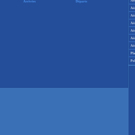
Aé
Arrivées
Départs
Aé
Aé
Aér
Aé
Aér
Aé
Pla
Pol