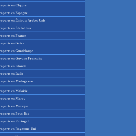
roports en Chypre
roports en Espagne
roports en Émirats Arabes Unis
roports en États-Unis
roports en France
roports en Grèce
roports en Guadeloupe
roports en Guyane Française
roports en Irlande
oports en Italie
roports en Madagascar
roports en Malaisie
roports en Maroc
roports en Mexique
roports en Pays-Bas
roports en Portugal
roports en Royaume-Uni