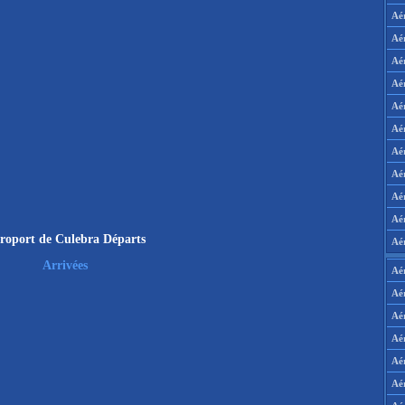
Aé
Aé
Aé
Aé
Aé
Aé
Aé
Aé
Aé
Aér
roport de Culebra Départs
Aé
Arrivées
Aé
Aé
Aé
Aé
Aé
Aé