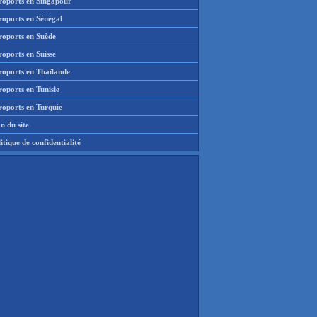
roports en Singapour
roports en Sénégal
roports en Suède
oports en Suisse
roports en Thaïlande
oports en Tunisie
roports en Turquie
n du site
itique de confidentialité