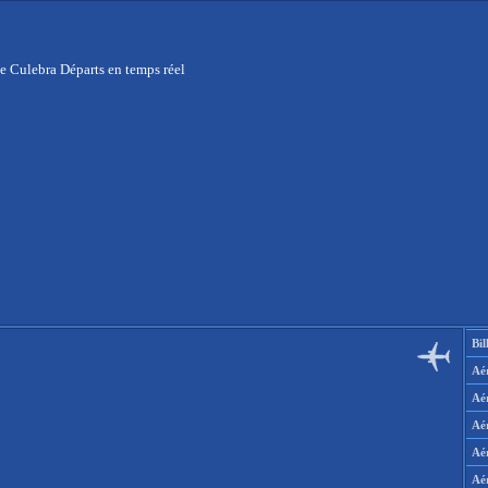
e Culebra Départs en temps réel
Bil
Aér
Aé
Aé
Aé
Aé