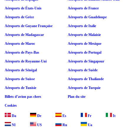
Aéroports de États-Unis
Aéroports de France
Aéroports de Grèce
Aéroports de Guadeloupe
Aéroports de Guyane Française
Aéroports de Italie
Aéroports de Madagascar
Aéroports de Malaisie
Aéroports de Maroc
Aéroports de Mexique
Aéroports de Pays-Bas
Aéroports de Portugal
Aéroports de Royaume-Uni
Aéroports de Singapour
Aéroports de Sénégal
Aéroports de Suède
Aéroports de Suisse
Aéroports de Thaïlande
Aéroports de Tunisie
Aéroports de Turquie
Billets d’avion pas chers
Plan du site
Cookies
Da
De
Es
Fr
It
Nl
US
Ru
Ua